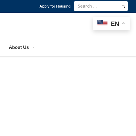
Apply for Housing
EN
EN
About Us