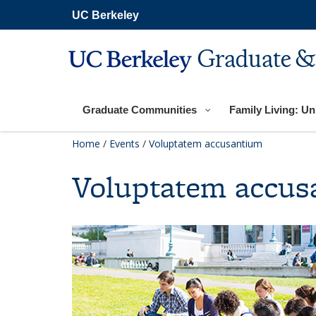
Skip
UC Berkeley
to
main
content
Graduate &
Graduate Communities
Family Living: Uni
Home
/
Events
/
Voluptatem accusantium
Voluptatem accus